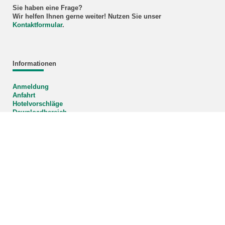
Sie haben eine Frage?
Wir helfen Ihnen gerne weiter! Nutzen Sie unser
Kontaktformular
.
Informationen
Anmeldung
Anfahrt
Hotelvorschläge
Downloadbereich
AGB
Datenschutz
Impressum
Bildnachweis Titelbild: KIT
KIT – Die Universität in der Helmholtz-Gemeinschaft
letzte Änderung: 20.03.2026
Home
Impressum
Datenschutz
Barrierefreiheit
Sitemap
KIT