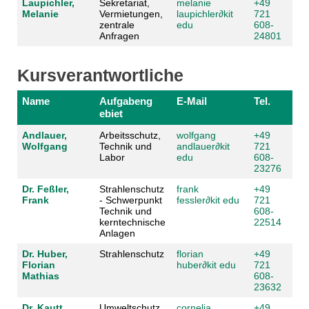
Laupichler,
Sekretariat,
melanie
+49
Melanie
Vermietungen,
laupichler
∂
kit
721
zentrale
edu
608-
Anfragen
24801
Kursverantwortliche
Name
Aufgabeng
E-Mail
Tel.
ebiet
Andlauer,
Arbeitsschutz,
wolfgang
+49
Wolfgang
Technik und
andlauer
∂
kit
721
Labor
edu
608-
23276
Dr. Feßler,
Strahlenschutz
frank
+49
Frank
- Schwerpunkt
fessler
∂
kit edu
721
Technik und
608-
kerntechnische
22514
Anlagen
Dr. Huber,
Strahlenschutz
florian
+49
Florian
huber
∂
kit edu
721
Mathias
608-
23632
Dr. Kautt,
Umweltschutz,
cornelia
+49