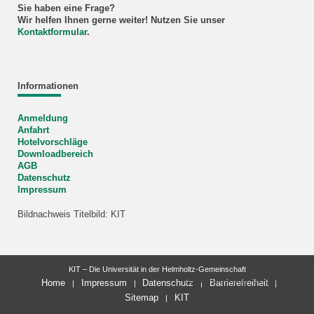
Sie haben eine Frage?
Wir helfen Ihnen gerne weiter! Nutzen Sie unser
Kontaktformular
.
Informationen
Anmeldung
Anfahrt
Hotelvorschläge
Downloadbereich
AGB
Datenschutz
Impressum
Bildnachweis Titelbild: KIT
KIT – Die Universität in der Helmholtz-Gemeinschaft
letzte Änderung: 01.06.2026
Home
Impressum
Datenschutz
Barrierefreiheit
Sitemap
KIT