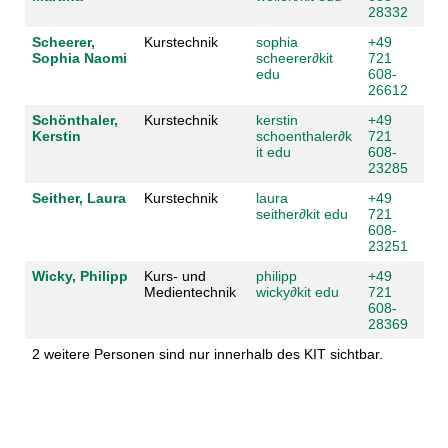
28332
Scheerer,
Kurstechnik
sophia
+49
Sophia Naomi
scheerer
∂
kit
721
edu
608-
26612
Schönthaler,
Kurstechnik
kerstin
+49
Kerstin
schoenthaler
∂
k
721
it edu
608-
23285
Seither, Laura
Kurstechnik
laura
+49
seither
∂
kit edu
721
608-
23251
Wicky, Philipp
Kurs- und
philipp
+49
Medientechnik
wicky
∂
kit edu
721
608-
28369
2 weitere Personen sind nur innerhalb des KIT sichtbar.