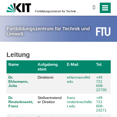
suchen
Fortbildungs­zentrum für Technik und Umwelt
Fortbildungs­zentrum für Technik und
Umwelt
Leitung
Name
Aufgabeng
E-Mail
Tel.
ebiet
Dr.
Direktorin
ehlermann
∂
kit
+49
Ehlermann,
edu
721
Julia
608-
22730
Dr.
Stellvertretend
franz
+49
Rinderknecht,
er Direktor
rinderknecht
∂
ki
721
Franz
t edu
608-
23271