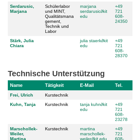
Serdarusic,
Schülerlabor
marjana
+49
Marjana
und MINT,
serdarusic
∂
kit
721
Qualitätsmana
edu
608-
gement,
24350
Technik und
Labor
Stärk, Julia
julia staerk
∂
kit
+49
Chiara
edu
721
608-
28370
Technische Unterstützung
Name
Tätigkeit
E-Mail
Tel.
Frei, Ulrich
Kurstechnik
Kuhn, Tanja
Kurstechnik
tanja kuhn
∂
kit
+49
edu
721
608-
23278
Marschollek-
Kurstechnik
martina
+49
Weiler,
marschollek-
721
Martina
weiler
∂
kit edu
608-