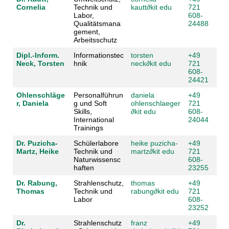
Cornelia
Technik und
kautt
∂
kit edu
721
Labor,
608-
Qualitätsmana
24488
gement,
Arbeitsschutz
Dipl.-Inform.
Informationstec
torsten
+49
Neck, Torsten
hnik
neck
∂
kit edu
721
608-
24421
Ohlenschläge
Personalführun
daniela
+49
r, Daniela
g und Soft
ohlenschlaeger
721
Skills,
∂
kit edu
608-
International
24044
Trainings
Dr. Puzicha-
Schülerlabore
heike puzicha-
+49
Martz, Heike
Technik und
martz
∂
kit edu
721
Naturwissensc
608-
haften
23255
Dr. Rabung,
Strahlenschutz,
thomas
+49
Thomas
Technik und
rabung
∂
kit edu
721
Labor
608-
23252
Dr.
Strahlenschutz
franz
+49