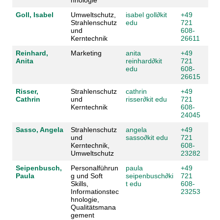
Goll, Isabel
Umweltschutz,
isabel goll
∂
kit
+49
Strahlenschutz
edu
721
und
608-
Kerntechnik
26611
Reinhard,
Marketing
anita
+49
Anita
reinhard
∂
kit
721
edu
608-
26615
Risser,
Strahlenschutz
cathrin
+49
Cathrin
und
risser
∂
kit edu
721
Kerntechnik
608-
24045
Sasso, Angela
Strahlenschutz
angela
+49
und
sasso
∂
kit edu
721
Kerntechnik,
608-
Umweltschutz
23282
Seipenbusch,
Personalführun
paula
+49
Paula
g und Soft
seipenbusch
∂
ki
721
Skills,
t edu
608-
Informationstec
23253
hnologie,
Qualitätsmana
gement