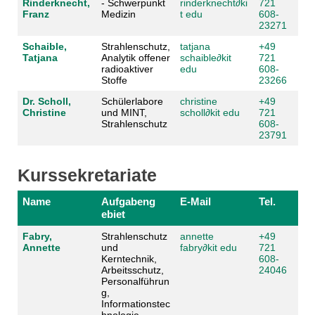
Rinderknecht,
- Schwerpunkt
rinderknecht
∂
ki
721
Franz
Medizin
t edu
608-
23271
Schaible,
Strahlenschutz,
tatjana
+49
Tatjana
Analytik offener
schaible
∂
kit
721
radioaktiver
edu
608-
Stoffe
23266
Dr. Scholl,
Schülerlabore
christine
+49
Christine
und MINT,
scholl
∂
kit edu
721
Strahlenschutz
608-
23791
Kurssekretariate
Name
Aufgabeng
E-Mail
Tel.
ebiet
Fabry,
Strahlenschutz
annette
+49
Annette
und
fabry
∂
kit edu
721
Kerntechnik,
608-
Arbeitsschutz,
24046
Personalführun
g,
Informationstec
hnologie