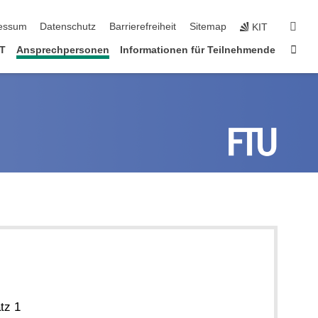
erspringen
suc
essum
Datenschutz
Barrierefreiheit
Sitemap
KIT
Star
NT
Ansprechpersonen
Informationen für Teilnehmende
tz 1