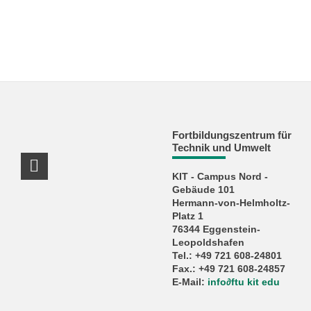
Fortbildungszentrum für
Technik und Umwelt
LinkedIn Profil
KIT - Campus Nord -
Gebäude 101
Hermann-von-Helmholtz-
Platz 1
76344 Eggenstein-
Leopoldshafen
Tel.: +49 721 608-24801
Fax.: +49 721 608-24857
E-Mail:
info
∂
ftu kit edu