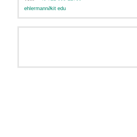
ehlermann
∂
kit edu