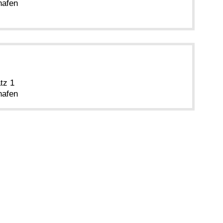
hafen
tz 1
hafen