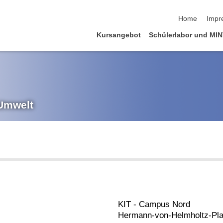
Navigation üb
Home
Impr
Kursangebot
Schüler­labor und MI
 Umwelt
KIT - Campus Nord
Hermann-von-Helmholtz-Pla