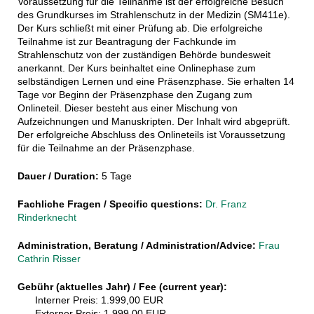
Voraussetzung für die Teilnahme ist der erfolgreiche Besuch
des Grundkurses im Strahlenschutz in der Medizin (SM411e).
Der Kurs schließt mit einer Prüfung ab. Die erfolgreiche
Teilnahme ist zur Beantragung der Fachkunde im
Strahlenschutz von der zuständigen Behörde bundesweit
anerkannt. Der Kurs beinhaltet eine Onlinephase zum
selbständigen Lernen und eine Präsenzphase. Sie erhalten 14
Tage vor Beginn der Präsenzphase den Zugang zum
Onlineteil. Dieser besteht aus einer Mischung von
Aufzeichnungen und Manuskripten. Der Inhalt wird abgeprüft.
Der erfolgreiche Abschluss des Onlineteils ist Voraussetzung
für die Teilnahme an der Präsenzphase.
Dauer / Duration:
5 Tage
Fachliche Fragen / Specific questions:
Dr. Franz
Rinderknecht
Administration, Beratung / Administration/Advice:
Frau
Cathrin Risser
Gebühr (aktuelles Jahr) / Fee (current year):
Interner Preis: 1.999,00 EUR
Externer Preis: 1.999,00 EUR