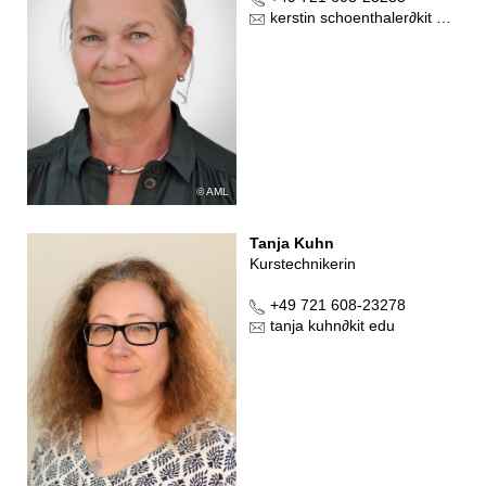
kerstin schoenthaler
∂
kit edu
AML
Tanja Kuhn
Kurstechnikerin
+49 721 608-23278
tanja kuhn
∂
kit edu