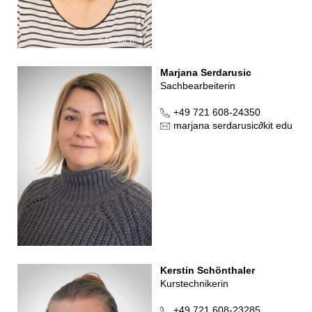
Philipp Wicky
Marjana Serdarusic
Sachbearbeiterin
+49 721 608-24350
marjana serdarusic
∂
kit edu
Kerstin Schönthaler
Kurstechnikerin
+49 721 608-23285